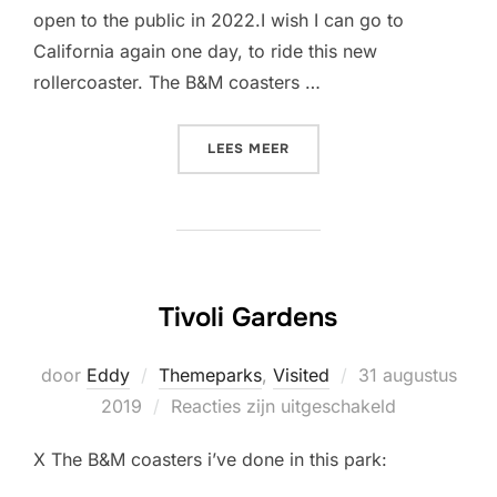
open to the public in 2022.I wish I can go to
California again one day, to ride this new
rollercoaster. The B&M coasters …
“SEAWORLD SAN DIEGO”
LEES MEER
Tivoli Gardens
Geplaatst
door
Eddy
Themeparks
,
Visited
31 augustus
op
2019
Reacties zijn uitgeschakeld
X The B&M coasters i’ve done in this park: