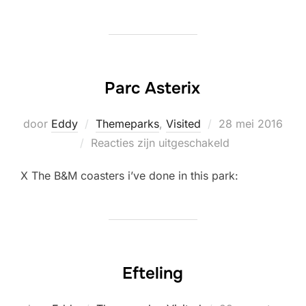
Parc Asterix
Geplaatst
door
Eddy
Themeparks
,
Visited
28 mei 2016
op
Reacties zijn uitgeschakeld
X The B&M coasters i’ve done in this park:
Efteling