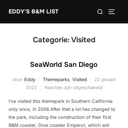
Ga
Zoek
EDDY'S B&M LIST
naar
TOGGLE
naar:
de
inhoud
Categorie:
Visited
SeaWorld San Diego
Geplaatst
door
Eddy
Themeparks
,
Visited
22 januari
op
2022
Reacties zijn uitgeschakeld
I’ve visited this themepark in Southern California
only once, in 2006.After that a lot has changed to
the park, including the construction of their first
B&M coaster, Dive coaster Emperor, which will