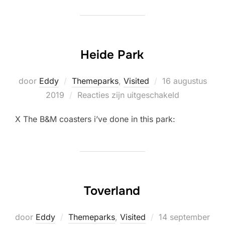
Heide Park
Geplaatst
door
Eddy
Themeparks
,
Visited
16 augustus
op
2019
Reacties zijn uitgeschakeld
X The B&M coasters i’ve done in this park:
Toverland
Geplaatst
door
Eddy
Themeparks
,
Visited
14 september