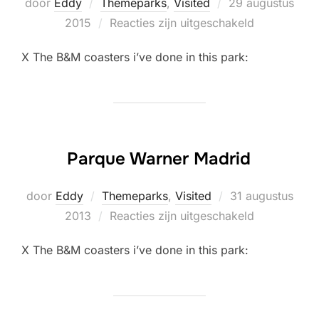
Geplaatst
door
Eddy
Themeparks
,
Visited
29 augustus
op
2015
Reacties zijn uitgeschakeld
X The B&M coasters i’ve done in this park:
Parque Warner Madrid
Geplaatst
door
Eddy
Themeparks
,
Visited
31 augustus
op
2013
Reacties zijn uitgeschakeld
X The B&M coasters i’ve done in this park: