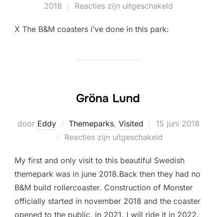
op
2018
Reacties zijn uitgeschakeld
X The B&M coasters i’ve done in this park:
Gröna Lund
Geplaatst
door
Eddy
Themeparks
,
Visited
15 juni 2018
op
Reacties zijn uitgeschakeld
My first and only visit to this beautiful Swedish
themepark was in june 2018.Back then they had no
B&M build rollercoaster. Construction of Monster
officially started in november 2018 and the coaster
opened to the public, in 2021. I will ride it in 2022.