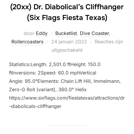
(20xx) Dr. Diabolical’s Cliffhanger
(Six Flags Fiesta Texas)
door
Eddy
Bucketlist
,
Dive Coaster
,
Geplaatst
Rollercoasters
24 januari 2022
Reacties zijn
op
uitgeschakeld
Statistics:Length: 2,501.0 ftHeight: 150.0
ftInversions: 2Speed: 60.0 mphVertical
Angle: 95.0°Elements: Chain Lift Hill, Immelmann,
Zero-G Roll (variant), 360.0° Helix
https://www.sixflags.com/fiestatexas/attractions/dr
-diabolicals-cliffhanger