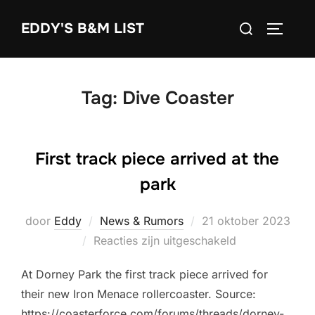
Ga
Zoek
EDDY'S B&M LIST
naar
TOGGLE
naar:
de
inhoud
Tag:
Dive Coaster
First track piece arrived at the
park
Geplaatst
door
Eddy
News & Rumors
21 oktober 2023
op
Reacties zijn uitgeschakeld
At Dorney Park the first track piece arrived for
their new Iron Menace rollercoaster. Source:
https://coasterforce.com/forums/threads/dorney-