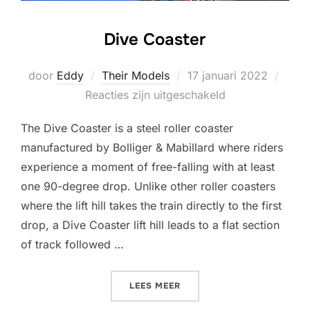
Dive Coaster
Geplaatst
door
Eddy
Their Models
17 januari 2022
op
Reacties zijn uitgeschakeld
The Dive Coaster is a steel roller coaster
manufactured by Bolliger & Mabillard where riders
experience a moment of free-falling with at least
one 90-degree drop. Unlike other roller coasters
where the lift hill takes the train directly to the first
drop, a Dive Coaster lift hill leads to a flat section
of track followed …
“DIVE COASTER”
LEES MEER