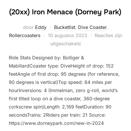
(20xx) Iron Menace (Dorney Park)
door
Eddy
Bucketlist
,
Dive Coaster
,
Geplaatst
Rollercoasters
10 augustus 2023
Reacties zijn
op
uitgeschakeld
Ride Stats Designed by: Bolliger &
MabillardCoaster type: DiveHeight of drop: 152
feetAngle of first drop: 95 degrees (for reference,
90 degrees is vertical)Top speed: 64 miles per
hourInversions: 4 (Immelman, zero g-roll, world’s
first tilted loop on a dive coaster, 360-degree
corkscrew spin)Length: 2,169 feetDuration: 90
secondsTrains: 2Riders per train: 21 Source:
https://www.dorneypark.com/new-in-2024