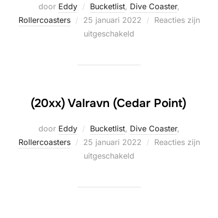
door
Eddy
Bucketlist
,
Dive Coaster
,
Geplaatst
Rollercoasters
25 januari 2022
Reacties zijn
op
uitgeschakeld
(20xx) Valravn (Cedar Point)
door
Eddy
Bucketlist
,
Dive Coaster
,
Geplaatst
Rollercoasters
25 januari 2022
Reacties zijn
op
uitgeschakeld