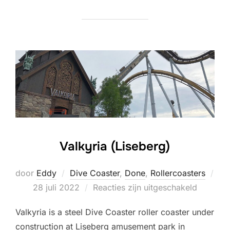
Valkyria (Liseberg)
door
Eddy
Dive Coaster
,
Done
,
Rollercoasters
Geplaatst
28 juli 2022
Reacties zijn uitgeschakeld
op
Valkyria is a steel Dive Coaster roller coaster under
construction at Liseberg amusement park in