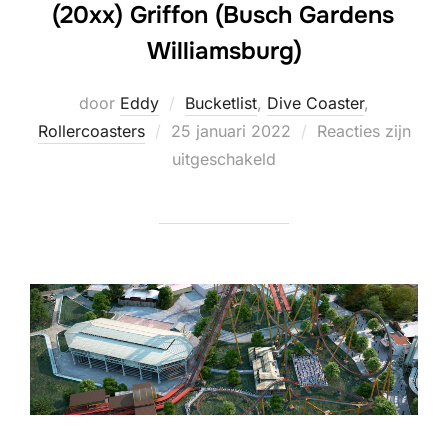
(20xx) Griffon (Busch Gardens
Williamsburg)
door
Eddy
Bucketlist
,
Dive Coaster
,
Geplaatst
Rollercoasters
25 januari 2022
Reacties zijn
op
uitgeschakeld