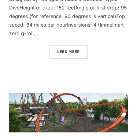
DiveHeight of drop: 152 feetAngle of first drop: 95
degrees (for reference, 90 degrees is vertical)Top
speed: 64 miles per hourInversions: 4 (Immelman,
zero g-roll, …
“NEW DIVE COASTER FOR D
LEES MEER