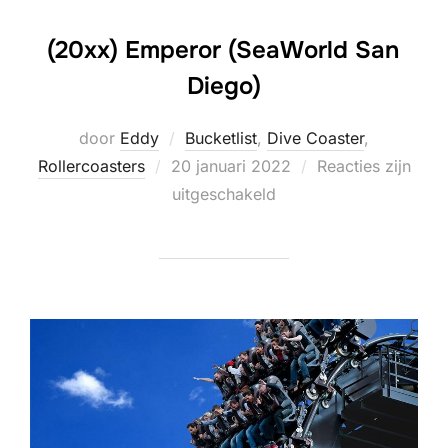
(20xx) Emperor (SeaWorld San
Diego)
door
Eddy
Bucketlist
,
Dive Coaster
,
Geplaatst
Rollercoasters
20 januari 2022
Reacties zijn
op
uitgeschakeld