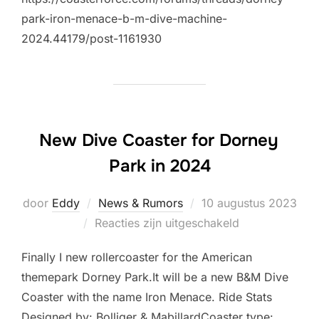
park-iron-menace-b-m-dive-machine-
2024.44179/post-1161930
New Dive Coaster for Dorney
Park in 2024
Geplaatst
door
Eddy
News & Rumors
10 augustus 2023
op
Reacties zijn uitgeschakeld
Finally I new rollercoaster for the American
themepark Dorney Park.It will be a new B&M Dive
Coaster with the name Iron Menace. Ride Stats
Designed by: Bolliger & MabillardCoaster type: