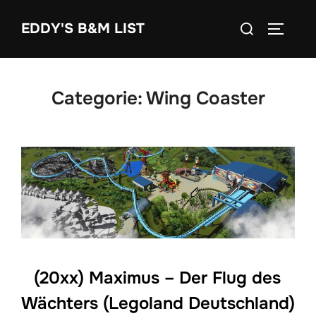
Ga
Zoek
EDDY'S B&M LIST
naar
TOGGLE
naar:
de
inhoud
Categorie:
Wing Coaster
(20xx) Maximus – Der Flug des
Wächters (Legoland Deutschland)