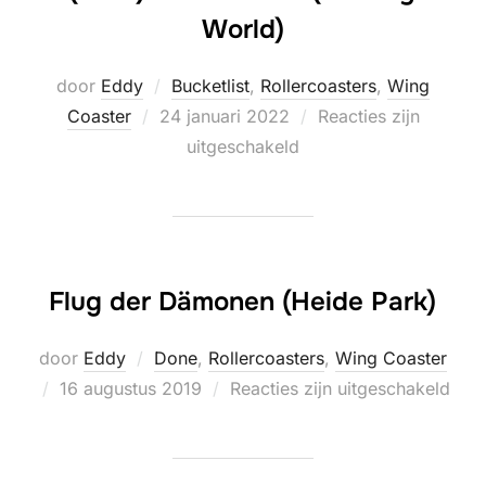
World)
door
Eddy
Bucketlist
,
Rollercoasters
,
Wing
Geplaatst
Coaster
24 januari 2022
Reacties zijn
op
uitgeschakeld
Flug der Dämonen (Heide Park)
door
Eddy
Done
,
Rollercoasters
,
Wing Coaster
Geplaatst
16 augustus 2019
Reacties zijn uitgeschakeld
op