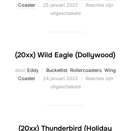
Geplaatst
Coaster
25 januari 2022
Reacties zijn
op
uitgeschakeld
(20xx) Wild Eagle (Dollywood)
door
Eddy
Bucketlist
,
Rollercoasters
,
Wing
Geplaatst
Coaster
24 januari 2022
Reacties zijn
op
uitgeschakeld
(20xx) Thunderbird (Holiday