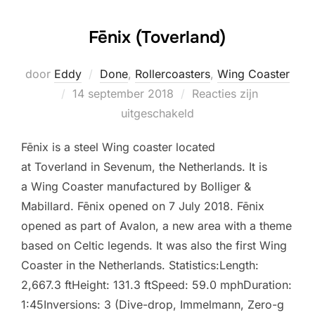
Fēnix (Toverland)
door
Eddy
Done
,
Rollercoasters
,
Wing Coaster
Geplaatst
14 september 2018
Reacties zijn
op
uitgeschakeld
Fēnix is a steel Wing coaster located
at Toverland in Sevenum, the Netherlands. It is
a Wing Coaster manufactured by Bolliger &
Mabillard. Fēnix opened on 7 July 2018. Fēnix
opened as part of Avalon, a new area with a theme
based on Celtic legends. It was also the first Wing
Coaster in the Netherlands. Statistics:Length:
2,667.3 ftHeight: 131.3 ftSpeed: 59.0 mphDuration:
1:45Inversions: 3 (Dive-drop, Immelmann, Zero-g