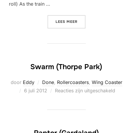
roll) As the train …
“FĒNIX (TOVERLAND)”
LEES MEER
Swarm (Thorpe Park)
door
Eddy
Done
,
Rollercoasters
,
Wing Coaster
Geplaatst
6 juli 2012
Reacties zijn uitgeschakeld
op