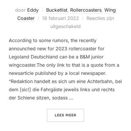
door
Eddy
Bucketlist
,
Rollercoasters
,
Wing
Geplaatst
Coaster
18 februari 2022
Reacties zijn
op
uitgeschakeld
According to some rumors, the recently
announched new for 2023 rollercoaster for
Legoland Deutschland can be a B&M junior
wingcoaster.The only link to that is a quote from a
newsarticle published by a local newspaper.
“Redaktion handelt es sich um eine Achterbahn, bei
dem [sic!] die Fahrgäste jeweils links und rechts
der Schiene sitzen, sodass …
“(20XX) MAXIMUS – DER 
LEES MEER