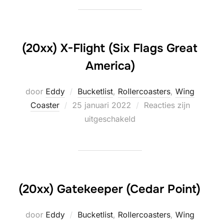
(20xx) X-Flight (Six Flags Great
America)
door
Eddy
Bucketlist
,
Rollercoasters
,
Wing
Geplaatst
Coaster
25 januari 2022
Reacties zijn
op
uitgeschakeld
(20xx) Gatekeeper (Cedar Point)
door
Eddy
Bucketlist
,
Rollercoasters
,
Wing