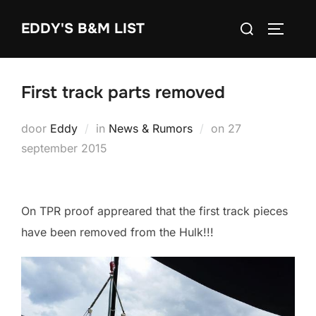
Ga
Zoek
EDDY'S B&M LIST
naar
TOGGLE
naar:
de
inhoud
First track parts removed
Geplaatst
door
Eddy
in
News & Rumors
on
27
op
september 2015
On TPR proof appreared that the first track pieces
have been removed from the Hulk!!!