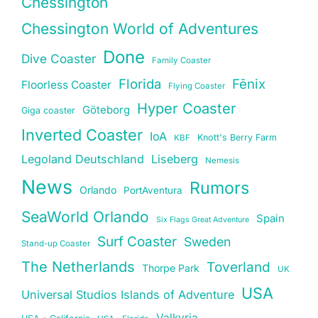
Chessington
Chessington World of Adventures
Done
Dive Coaster
Family Coaster
Florida
Fēnix
Floorless Coaster
Flying Coaster
Hyper Coaster
Göteborg
Giga coaster
Inverted Coaster
IoA
Knott's Berry Farm
KBF
Legoland Deutschland
Liseberg
Nemesis
News
Rumors
Orlando
PortAventura
SeaWorld Orlando
Spain
Six Flags Great Adventure
Surf Coaster
Sweden
Stand-up Coaster
The Netherlands
Toverland
Thorpe Park
UK
USA
Universal Studios Islands of Adventure
Valkyria