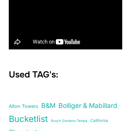
Used TAG's:
B&M
Bolliger & Mabillard
Alton Towers
Bucketlist
California
Busch Gardens Tampa